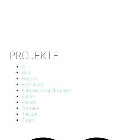
Unsere Internetseite befindet sich im Aufbau
PROJEKTE
All
Bad
Boden
Esszimmer
Fahrzeugeinrichtungen
Küche
Parkett
Schrank
Treppe
Türen