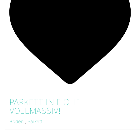
PARKETT IN EICHE-
VOLLMASSIV!
Boden
,
Parkett