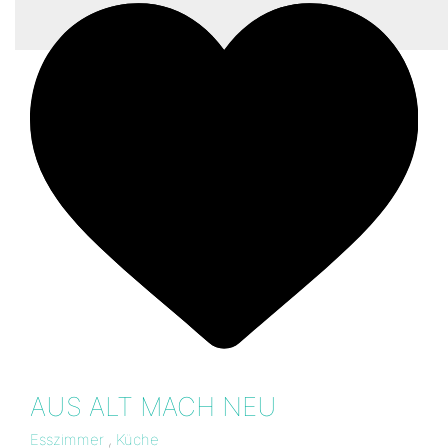
AUS ALT MACH NEU
Esszimmer
,
Küche