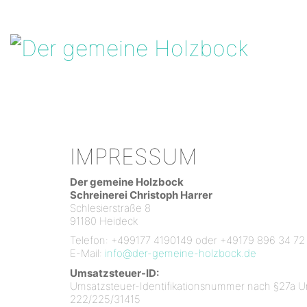
IMPRESSUM
Der gemeine Holzbock
Schreinerei Christoph Harrer
Schlesierstraße 8
91180 Heideck
Telefon: +499177 4190149 oder +49179 896 34 72
E-Mail:
info@der-gemeine-holzbock.de
Umsatzsteuer-ID:
Umsatzsteuer-Identifikationsnummer nach §27a U
222/225/31415