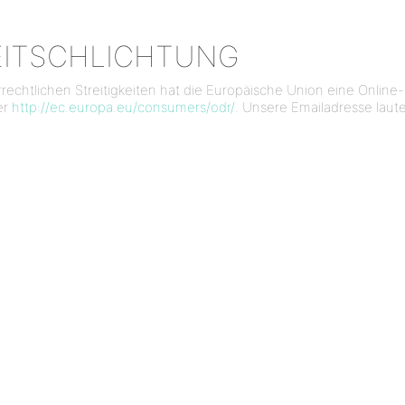
EITSCHLICHTUNG
chtlichen Streitigkeiten hat die Europäische Union eine Online-Pl
er
http://ec.europa.eu/consumers/odr/
. Unsere Emailadresse lau